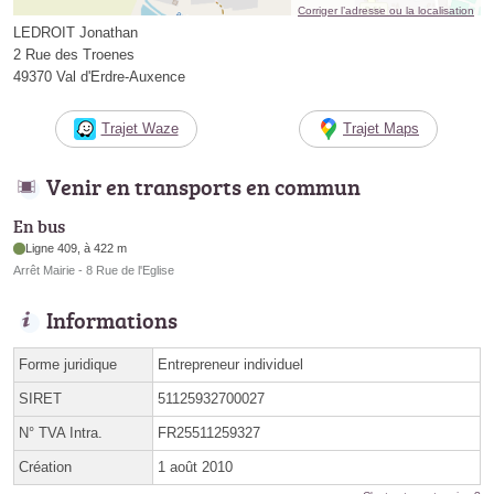
Corriger l’adresse ou la localisation
LEDROIT Jonathan
2 Rue des Troenes
49370 Val d'Erdre-Auxence
Trajet Waze
Trajet Maps
Venir en transports en commun
En bus
Ligne 409, à 422 m
Arrêt Mairie - 8 Rue de l'Eglise
Informations
Forme juridique
Entrepreneur individuel
SIRET
51125932700027
N° TVA Intra.
FR25511259327
Création
1 août 2010