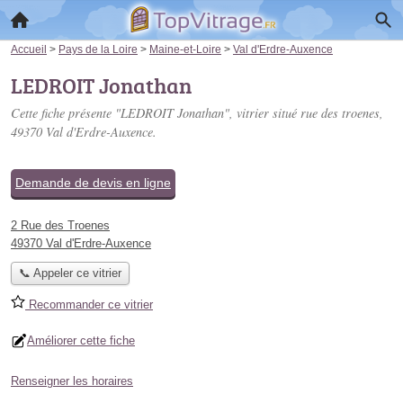
Accueil
>
Pays de la Loire
>
Maine-et-Loire
>
Val d'Erdre-Auxence
LEDROIT Jonathan
Cette fiche présente "LEDROIT Jonathan", vitrier situé
rue des troenes
,
49370 Val d'Erdre-Auxence.
Demande de devis en ligne
2 Rue des Troenes
49370 Val d'Erdre-Auxence
📞 Appeler ce vitrier
Recommander ce vitrier
Améliorer cette fiche
Renseigner les horaires