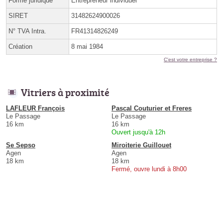
Forme juridique
Entrepreneur individuel
SIRET
31482624900026
N° TVA Intra.
FR41314826249
Création
8 mai 1984
C'est votre entreprise ?
Vitriers à proximité
LAFLEUR François
Pascal Couturier et Freres
Le Passage
Le Passage
16 km
16 km
Ouvert jusqu'à 12h
Se Sepso
Miroiterie Guillouet
Agen
Agen
18 km
18 km
Fermé, ouvre lundi à 8h00