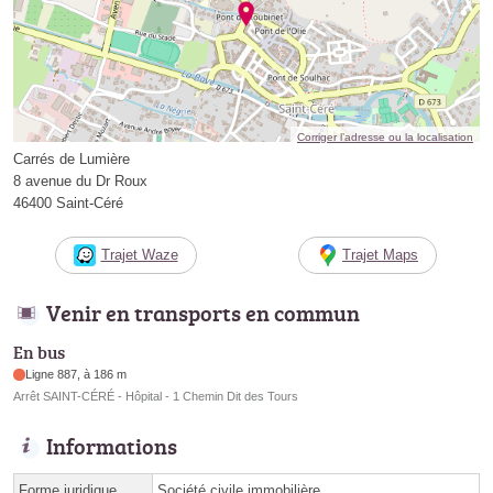
Corriger l’adresse ou la localisation
Carrés de Lumière
8 avenue du Dr Roux
46400 Saint-Céré
Trajet Waze
Trajet Maps
Venir en transports en commun
En bus
Ligne 887, à 186 m
Arrêt SAINT-CÉRÉ - Hôpital - 1 Chemin Dit des Tours
Informations
Forme juridique
Société civile immobilière