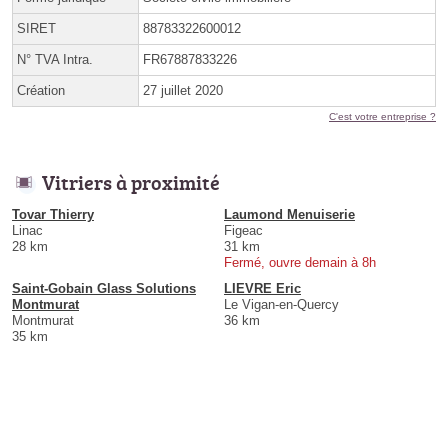
SIRET
88783322600012
N° TVA Intra.
FR67887833226
Création
27 juillet 2020
C'est votre entreprise ?
Vitriers à proximité
Tovar Thierry
Laumond Menuiserie
Linac
Figeac
28 km
31 km
Fermé, ouvre demain à 8h
Saint-Gobain Glass Solutions
LIEVRE Eric
Montmurat
Le Vigan-en-Quercy
Montmurat
36 km
35 km