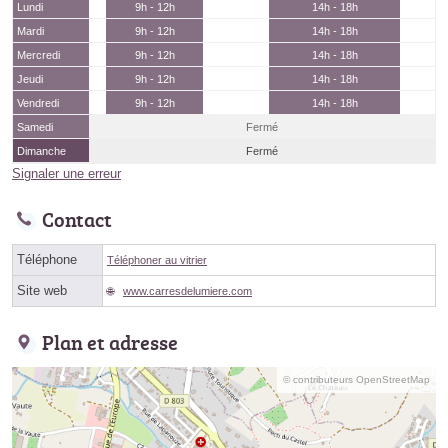
Lundi
9h - 12h
14h - 18h
Mardi
9h - 12h
14h - 18h
Mercredi
9h - 12h
14h - 18h
Jeudi
9h - 12h
14h - 18h
Vendredi
9h - 12h
14h - 18h
Samedi
Fermé
Dimanche
Fermé
Signaler une erreur
Contact
Téléphone
Téléphoner au vitrier
Site web
www.carresdelumiere.com
Plan et adresse
© contributeurs OpenStreetMap