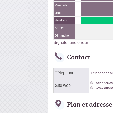
Mercredi
Jeudi
Vendredi
Samedi
Dimanche
Signaler une erreur
Contact
Téléphone
Téléphoner au 
atlantic03
Site web
www.atlant
Plan et adresse