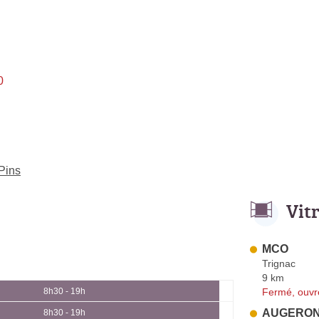
0
-Pins
Vit
MCO
Trignac
9 km
Fermé, ouvr
8h30 - 19h
AUGERON 
8h30 - 19h