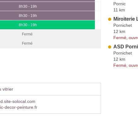
Pornic
8h30 - 19h
11 km
8h30 - 19h
Miroiterie
Pornichet
8h30 - 19h
12 km
Fermé
Fermé, ouvr
Fermé
ASD Porni
Pornichet
12 km
Fermé, ouvr
vitrier
9d.site-solocal.com
ic-decor-peinture.fr