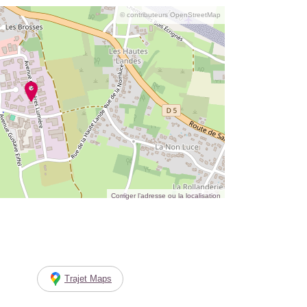
© contributeurs OpenStreetMap
Corriger l’adresse ou la localisation
Trajet Maps