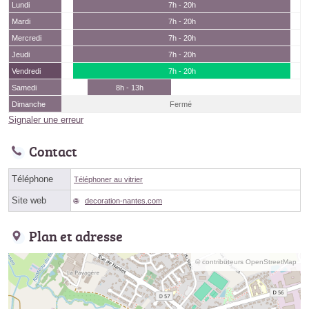
Lundi
7h - 20h
Mardi
7h - 20h
Mercredi
7h - 20h
Jeudi
7h - 20h
Vendredi
7h - 20h
Samedi
8h - 13h
Dimanche
Fermé
Signaler une erreur
Contact
Téléphone
Téléphoner au vitrier
Site web
decoration-nantes.com
Plan et adresse
© contributeurs OpenStreetMap