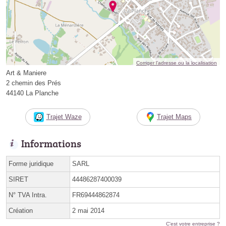
Corriger l’adresse ou la localisation
Art & Maniere
2 chemin des Prés
44140 La Planche
Trajet Waze
Trajet Maps
Informations
Forme juridique
SARL
SIRET
44486287400039
N° TVA Intra.
FR69444862874
Création
2 mai 2014
C'est votre entreprise ?