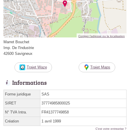
Corriger l’adresse ou la localisation
Marret Bouchet
Imp. De l'Industrie
42600 Savigneux
Trajet Waze
Trajet Maps
Informations
Forme juridique
SAS
SIRET
37774985800025
N° TVA Intra.
FR41377749858
Création
1 avril 1999
C'est votre entreprise ?