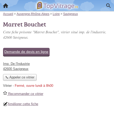
Accueil
>
Auvergne-Rhône-Alpes
>
Loire
>
Savigneux
Marret Bouchet
Cette fiche présente "Marret Bouchet", vitrier situé
imp. de l'industrie
,
42600 Savigneux.
Demande de devis en ligne
Imp. De l'Industrie
42600 Savigneux
📞 Appeler ce vitrier
Vitrier
-
Fermé, ouvre lundi à 8h00
Recommander ce vitrier
Améliorer cette fiche