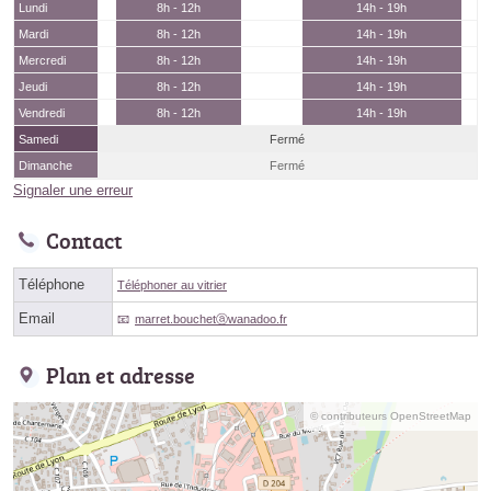
Lundi
8h - 12h
14h - 19h
Mardi
8h - 12h
14h - 19h
Mercredi
8h - 12h
14h - 19h
Jeudi
8h - 12h
14h - 19h
Vendredi
8h - 12h
14h - 19h
Samedi
Fermé
Dimanche
Fermé
Signaler une erreur
Contact
Téléphone
Téléphoner au vitrier
Email
marret.bouchetⓐwanadoo.fr
Plan et adresse
© contributeurs OpenStreetMap