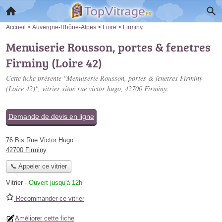
Accueil
>
Auvergne-Rhône-Alpes
>
Loire
>
Firminy
Menuiserie Rousson, portes & fenetres
Firminy (Loire 42)
Cette fiche présente "Menuiserie Rousson, portes & fenetres Firminy
(Loire 42)", vitrier situé
rue victor hugo
, 42700 Firminy.
Demande de devis en ligne
76 Bis Rue Victor Hugo
42700 Firminy
📞 Appeler ce vitrier
Vitrier
-
Ouvert jusqu'à 12h
Recommander ce vitrier
Améliorer cette fiche