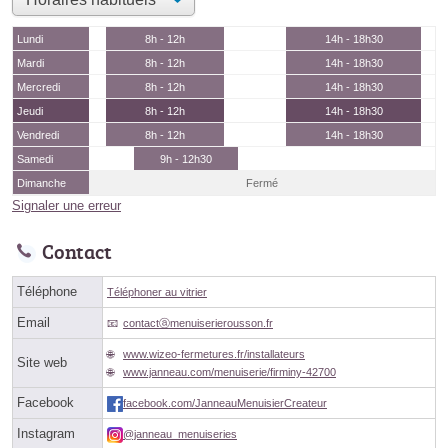
Lundi
8h - 12h
14h - 18h30
Mardi
8h - 12h
14h - 18h30
Mercredi
8h - 12h
14h - 18h30
Jeudi
8h - 12h
14h - 18h30
Vendredi
8h - 12h
14h - 18h30
Samedi
9h - 12h30
Dimanche
Fermé
Signaler une erreur
Contact
Téléphone
Téléphoner au vitrier
Email
contactⓐmenuiserierousson.fr
www.wizeo-fermetures.fr/installateurs
Site web
www.janneau.com/menuiserie/firminy-42700
Facebook
facebook.com/JanneauMenuisierCreateur
Instagram
@janneau_menuiseries