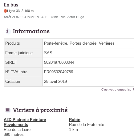
En bus
Ligne 33, à 160 m
Arrêt ZONE COMMERCIALE - 78bis Rue Victor Hugo
Informations
Produits
Porte-fenêtre, Portes d'entrée, Verrières
Forme juridique
SAS
SIRET
50204978600044
N° TVA Intra.
FR09502049786
Création
29 avril 2019
C'est votre entreprise ?
Vitriers à proximité
A2D Platrerie Peinture
Robin
Revetements
Rue de la Fraternite
Rue de la Loire
1 km
890 mètres