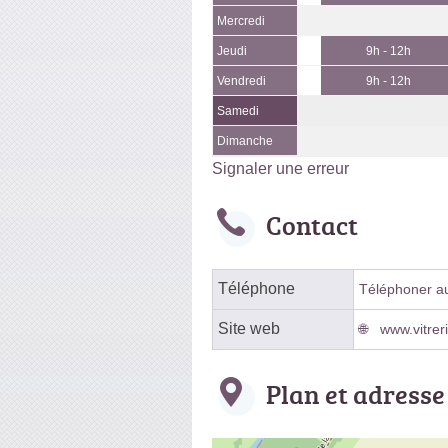
Mercredi
Jeudi
9h - 12h
Vendredi
9h - 12h
Samedi
Dimanche
Signaler une erreur
Contact
Téléphone
Téléphoner au 
Site web
www.vitreri
Plan et adresse