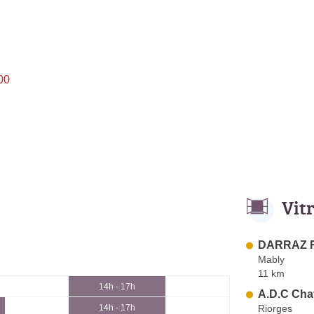
00
Vit
DARRAZ R
Mably
11 km
14h - 17h
A.D.C Chat
Riorges
14h - 17h