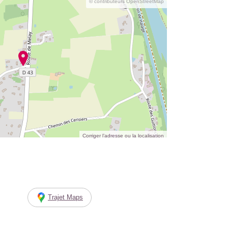
© contributeurs OpenStreetMap
Corriger l’adresse ou la localisation
Trajet Maps