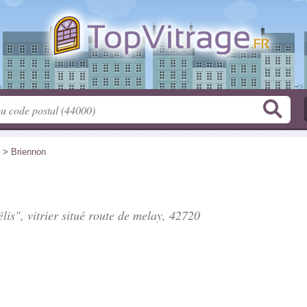
>
Briennon
lis", vitrier situé
route de melay
, 42720