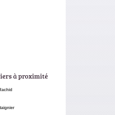
riers à proximité
achid
aignier