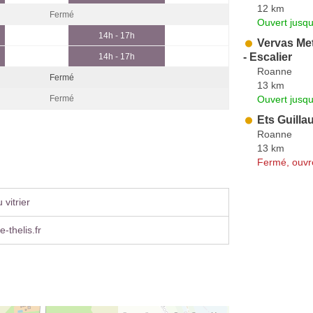
12 km
Fermé
Ouvert jusqu
14h - 17h
Vervas Meta
- Escalier
14h - 17h
Roanne
Fermé
13 km
Ouvert jusqu
Fermé
Ets Guill
Roanne
13 km
Fermé, ouvr
vitrier
e-thelis.fr