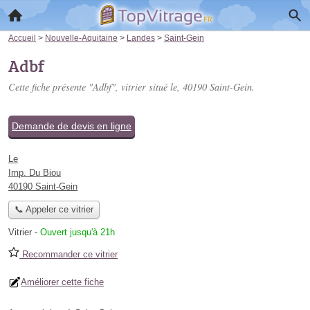
Accueil
>
Nouvelle-Aquitaine
>
Landes
>
Saint-Gein
Adbf
Cette fiche présente "Adbf", vitrier situé
le
, 40190 Saint-Gein.
Demande de devis en ligne
Le
Imp. Du Biou
40190 Saint-Gein
📞 Appeler ce vitrier
Vitrier
-
Ouvert jusqu'à 21h
Recommander ce vitrier
Améliorer cette fiche