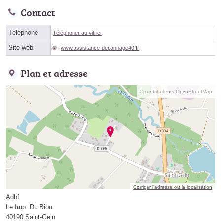
Contact
Téléphone
Téléphoner au vitrier
Site web
www.assistance-depannage40.fr
Plan et adresse
© contributeurs OpenStreetMap
Corriger l’adresse ou la localisation
Adbf
Le Imp. Du Biou
40190 Saint-Gein