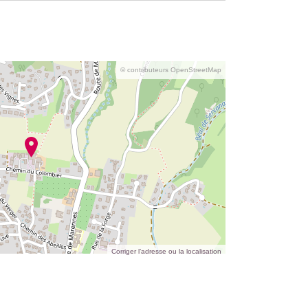
© contributeurs OpenStreetMap
Corriger l’adresse ou la localisation