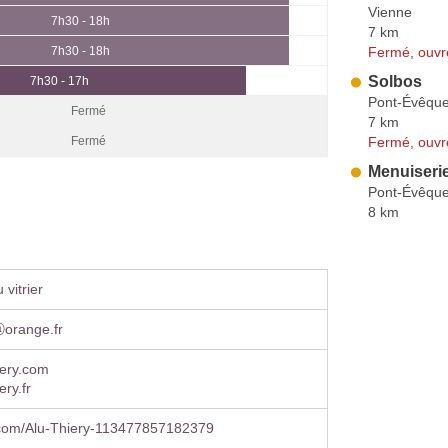
Vienne
7h30 - 18h
7 km
Fermé, ouvr
7h30 - 18h
Solbos
7h30 - 17h
Pont-Évêqu
Fermé
7 km
Fermé, ouvr
Fermé
Menuiserie
Pont-Évêqu
8 km
vitrier
ⓐorange.fr
iery.com
ery.fr
com/Alu-Thiery-113477857182379