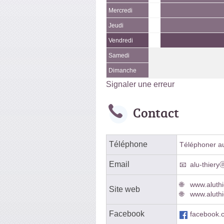
Mercredi
Jeudi
Vendredi
Samedi
Dimanche
Signaler une erreur
Contact
Téléphone
Téléphoner au 
Email
alu-thiery
www.aluth
Site web
www.aluthi
Facebook
facebook.