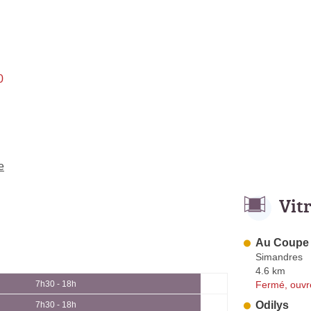
0
e
Vit
Au Coupe 
Simandres
4.6 km
Fermé, ouvr
7h30 - 18h
Odilys
7h30 - 18h