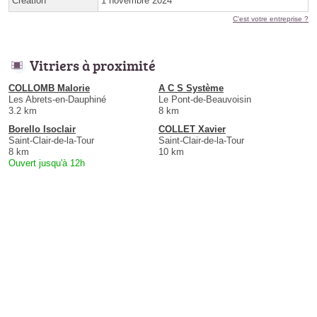
Création
1 novembre 2024
C'est votre entreprise ?
Vitriers à proximité
COLLOMB Malorie
A C S Système
Les Abrets-en-Dauphiné
Le Pont-de-Beauvoisin
3.2 km
8 km
Borello Isoclair
COLLET Xavier
Saint-Clair-de-la-Tour
Saint-Clair-de-la-Tour
8 km
10 km
Ouvert jusqu'à 12h