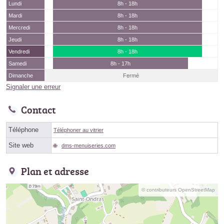
Lundi
8h - 18h
Mardi
8h - 18h
Mercredi
8h - 18h
Jeudi
8h - 18h
Vendredi
8h - 18h
Samedi
8h - 17h
Dimanche
Fermé
Signaler une erreur
Contact
Téléphone
Téléphoner au vitrier
Site web
dms-menuiseries.com
Plan et adresse
© contributeurs OpenStreetMap