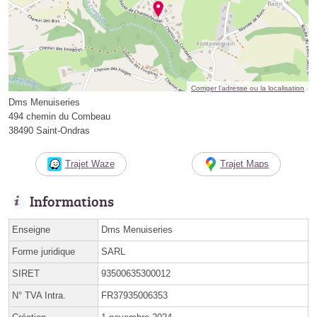
Corriger l’adresse ou la localisation
Dms Menuiseries
494 chemin du Combeau
38490 Saint-Ondras
Trajet Waze
Trajet Maps
Informations
Enseigne
Dms Menuiseries
Forme juridique
SARL
SIRET
93500635300012
N° TVA Intra.
FR37935006353