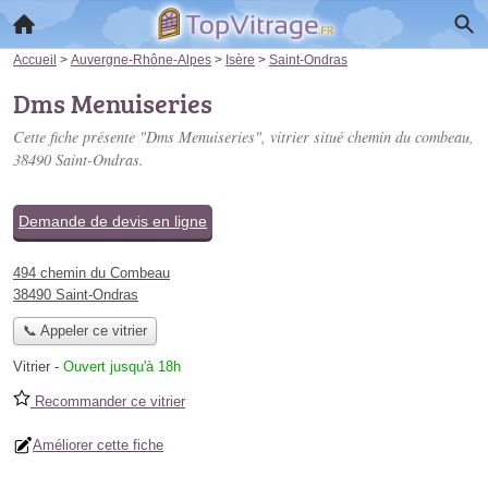
Accueil
>
Auvergne-Rhône-Alpes
>
Isère
>
Saint-Ondras
Dms Menuiseries
Cette fiche présente "Dms Menuiseries", vitrier situé
chemin du combeau
,
38490 Saint-Ondras.
Demande de devis en ligne
494 chemin du Combeau
38490 Saint-Ondras
📞 Appeler ce vitrier
Vitrier
-
Ouvert jusqu'à 18h
Recommander ce vitrier
Améliorer cette fiche