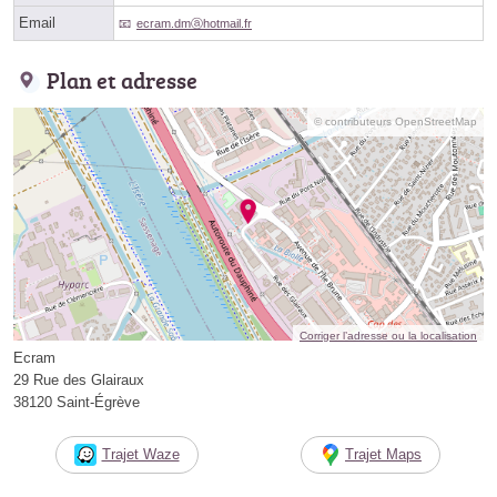
Email
ecram.dmⓐhotmail.fr
Plan et adresse
© contributeurs OpenStreetMap
Corriger l’adresse ou la localisation
Ecram
29 Rue des Glairaux
38120 Saint-Égrève
Trajet Waze
Trajet Maps