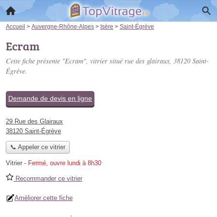
Accueil
>
Auvergne-Rhône-Alpes
>
Isère
>
Saint-Égrève
Ecram
Cette fiche présente "Ecram", vitrier situé
rue des glairaux
, 38120 Saint-
Égrève.
Demande de devis en ligne
29 Rue des Glairaux
38120 Saint-Égrève
📞 Appeler ce vitrier
Vitrier
-
Fermé, ouvre lundi à 8h30
Recommander ce vitrier
Améliorer cette fiche