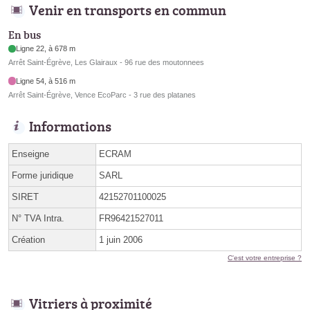
Venir en transports en commun
En bus
Ligne 22, à 678 m
Arrêt Saint-Égrève, Les Glairaux - 96 rue des moutonnees
Ligne 54, à 516 m
Arrêt Saint-Égrève, Vence EcoParc - 3 rue des platanes
Informations
Enseigne
ECRAM
Forme juridique
SARL
SIRET
42152701100025
N° TVA Intra.
FR96421527011
Création
1 juin 2006
C'est votre entreprise ?
Vitriers à proximité