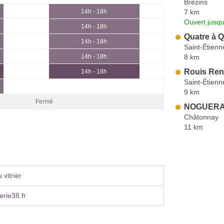
Brézins
7 km
14h - 18h
Ouvert jusqu
14h - 18h
Quatre à Q
14h - 18h
Saint-Étienn
8 km
14h - 18h
Rouis Ren
14h - 18h
Saint-Étienn
9 km
Fermé
NOGUERAS
Châtonnay
11 km
vitrier
rie38.fr