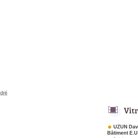
ndré
Vit
UZUN Davu
Bâtiment E.U