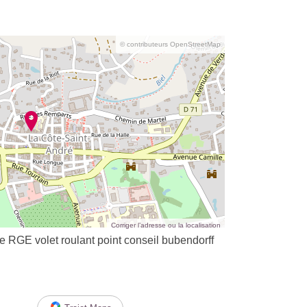
© contributeurs OpenStreetMap
Corriger l’adresse ou la localisation
re RGE volet roulant point conseil bubendorff