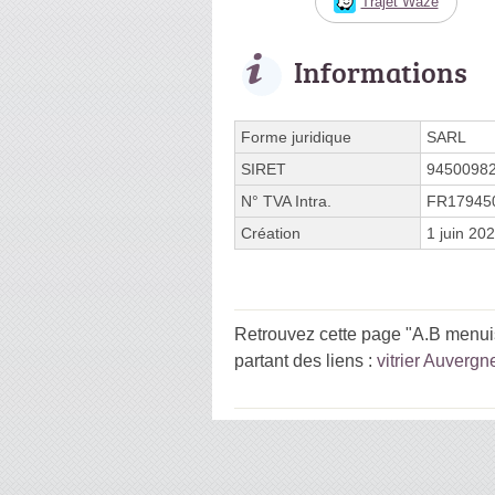
Trajet Waze
Informations
Forme juridique
SARL
SIRET
9450098
N° TVA Intra.
FR17945
Création
1 juin 20
Retrouvez cette page "A.B menuise
partant des liens :
vitrier Auverg