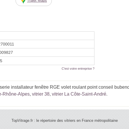
Trajet Maps
2700011
009827
25
C'est votre entreprise ?
rie installateur fenêtre RGE volet roulant point conseil bubendo
ne-Rhône-Alpes
,
vitrier 38
,
vitrier La Côte-Saint-André
.
TopVitrage.fr : le répertoire des vitriers en France métropolitaine