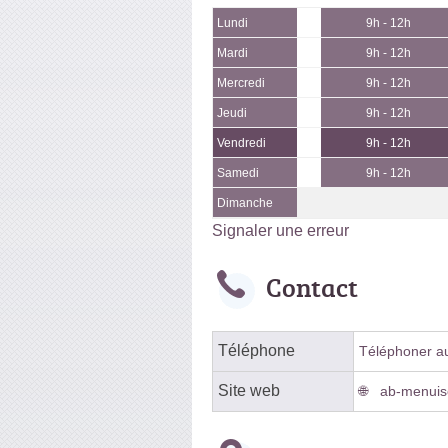
Lundi
9h - 12h
Mardi
9h - 12h
Mercredi
9h - 12h
Jeudi
9h - 12h
Vendredi
9h - 12h
Samedi
9h - 12h
Dimanche
Signaler une erreur
Contact
Téléphone
Téléphoner au 
Site web
ab-menuise