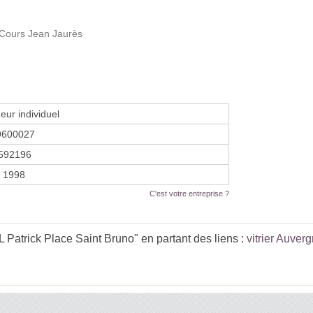
 Cours Jean Jaurès
eur individuel
9600027
592196
r 1998
C'est votre entreprise ?
atrick Place Saint Bruno" en partant des liens :
vitrier Auve