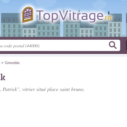
e
>
Grenoble
ck
Patrick", vitrier situé
place saint bruno
,