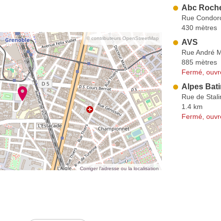
Abc Roche 
Rue Condor
430 mètres
© contributeurs OpenStreetMap
AVS
Rue André M
885 mètres
Fermé, ouvr
Alpes Bat
Rue de Stal
1.4 km
Fermé, ouvr
Corriger l’adresse ou la localisation