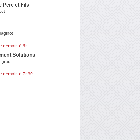
Pere et Fils
cet
aginot
e demain à 9h
iment Solutions
ingrad
e demain à 7h30