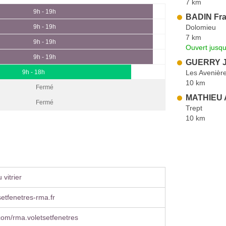
7 km
9h - 19h
BADIN Fra
Dolomieu
9h - 19h
7 km
9h - 19h
Ouvert jusq
9h - 19h
GUERRY J
Les Avenière
9h - 18h
10 km
Fermé
MATHIEU A
Fermé
Trept
10 km
vitrier
etfenetres-rma.fr
om/rma.voletsetfenetres