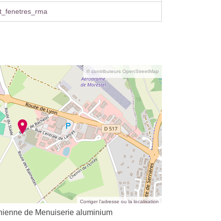
t_fenetres_rma
© contributeurs OpenStreetMap
Corriger l’adresse ou la localisation
anienne de Menuiserie aluminium