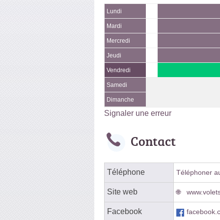
Lundi
Mardi
Mercredi
Jeudi
Vendredi
Samedi
Dimanche
Signaler une erreur
Contact
Téléphone
Téléphoner au 
Site web
www.volets
Facebook
facebook.c