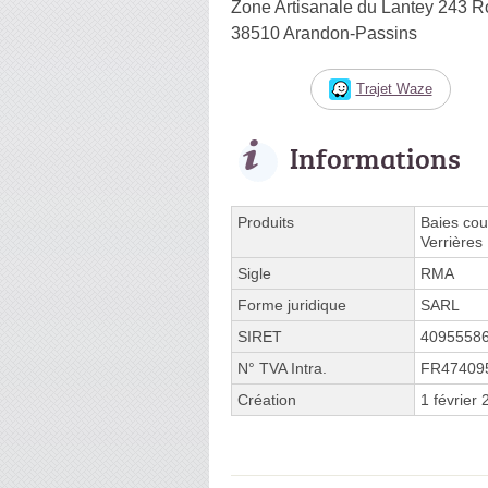
Zone Artisanale du Lantey 243 R
38510 Arandon-Passins
Trajet Waze
Informations
Produits
Baies cou
Verrières
Sigle
RMA
Forme juridique
SARL
SIRET
4095558
N° TVA Intra.
FR47409
Création
1 février