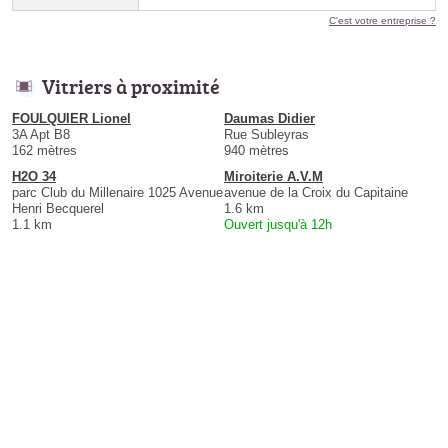
C'est votre entreprise ?
Vitriers à proximité
FOULQUIER Lionel
Daumas Didier
3A Apt B8
Rue Subleyras
162 mètres
940 mètres
H2O 34
Miroiterie A.V.M
parc Club du Millenaire 1025 Avenue
avenue de la Croix du Capitaine
Henri Becquerel
1.6 km
1.1 km
Ouvert jusqu'à 12h