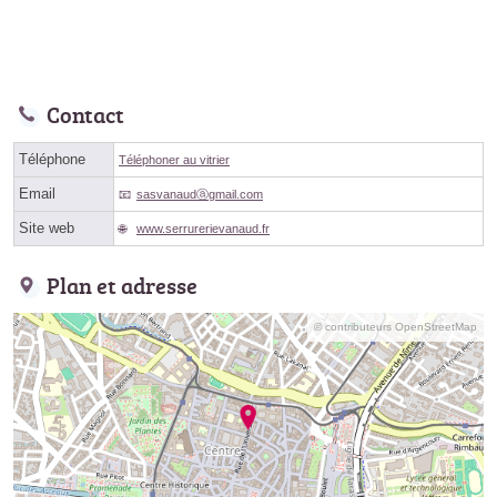
Contact
Téléphone
Téléphoner au vitrier
Email
sasvanaudⓐgmail.com
Site web
www.serrurerievanaud.fr
Plan et adresse
© contributeurs OpenStreetMap