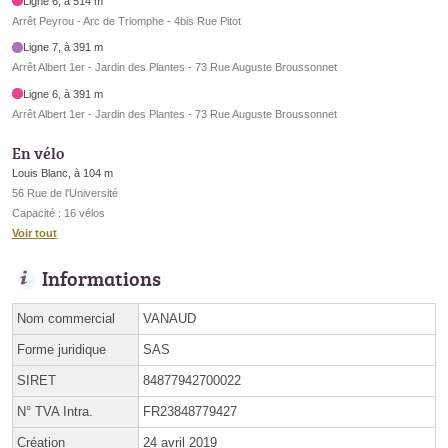
Ligne 6, à 514 m
Arrêt Peyrou - Arc de Triomphe - 4bis Rue Pitot
Ligne 7, à 391 m
Arrêt Albert 1er - Jardin des Plantes - 73 Rue Auguste Broussonnet
Ligne 6, à 391 m
Arrêt Albert 1er - Jardin des Plantes - 73 Rue Auguste Broussonnet
En vélo
Louis Blanc, à 104 m
56 Rue de l'Université
Capacité : 16 vélos
Voir tout
Informations
Nom commercial
VANAUD
Forme juridique
SAS
SIRET
84877942700022
N° TVA Intra.
FR23848779427
Création
24 avril 2019