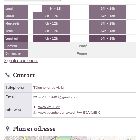
Lundi
9h - 12h
14h - 18h
Mardi
8h - 12h
14h - 18h
Mercredi
8h - 12h
14h - 18h
Jeudi
8h - 12h
14h - 18h
Vendredi
8h - 12h
14h - 18h
Samedi
Fermé
Dimanche
Fermé
Signaler une erreur
Contact
Téléphone
Téléphoner au vitrier
Email
vm113.34400ⓐgmail.com
www.vm113.fr
Site web
www.youtube.com/watch?v=-j5JAXuEi_0
Plan et adresse