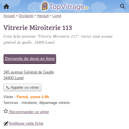
Accueil
>
Occitanie
>
Hérault
>
Lunel
Vitrerie Miroiterie 113
Cette fiche présente "Vitrerie Miroiterie 113", vitrier situé
avenue
général de gaulle
, 34400 Lunel.
Demande de devis en ligne
345 avenue Général de Gaulle
34400 Lunel
📞 Appeler ce vitrier
Vitrier
-
Fermé, ouvre à 8h
Services :
miroiterie
,
dépannage vitrerie
Recommander ce vitrier
Améliorer cette fiche