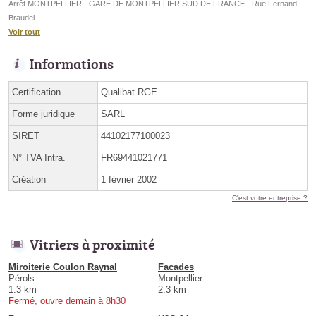
Arrêt MONTPELLIER - GARE DE MONTPELLIER SUD DE FRANCE - Rue Fernand
Braudel
Voir tout
Informations
Certification
Qualibat RGE
Forme juridique
SARL
SIRET
44102177100023
N° TVA Intra.
FR69441021771
Création
1 février 2002
C'est votre entreprise ?
Vitriers à proximité
Miroiterie Coulon Raynal
Facades
Pérols
Montpellier
1.3 km
2.3 km
Fermé, ouvre demain à 8h30