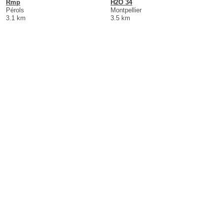
Rmp
H2O 34
Pérols
Montpellier
3.1 km
3.5 km