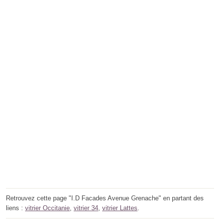
Retrouvez cette page "I.D Facades Avenue Grenache" en partant des
liens :
vitrier Occitanie
,
vitrier 34
,
vitrier Lattes
.