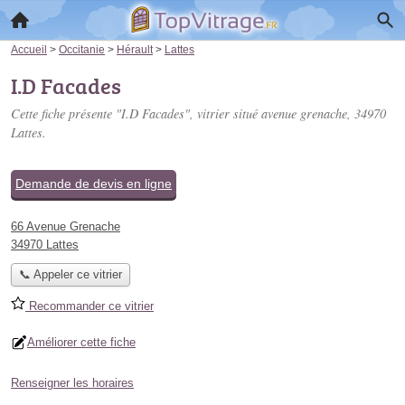
Accueil
>
Occitanie
>
Hérault
>
Lattes
I.D Facades
Cette fiche présente "I.D Facades", vitrier situé
avenue grenache
, 34970
Lattes.
Demande de devis en ligne
66 Avenue Grenache
34970 Lattes
📞 Appeler ce vitrier
Recommander ce vitrier
Améliorer cette fiche
Renseigner les horaires