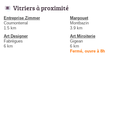
Vitriers à proximité
Entreprise Zimmer
Margouet
Cournonterral
Montbazin
1.5 km
3.9 km
Art Designer
Art Miroiterie
Fabrègues
Gigean
6 km
6 km
Fermé, ouvre à 8h