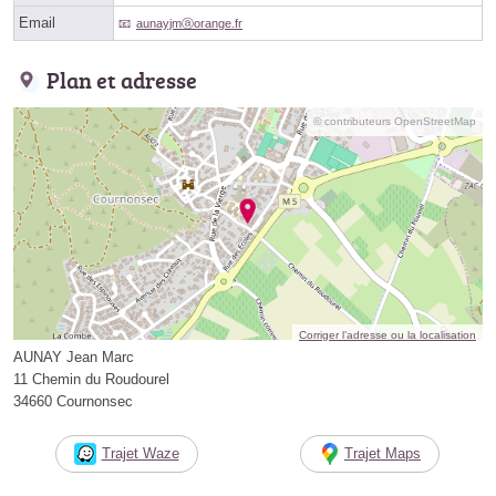
Email
aunayjmⓐorange.fr
Plan et adresse
© contributeurs OpenStreetMap
Corriger l’adresse ou la localisation
AUNAY Jean Marc
11 Chemin du Roudourel
34660 Cournonsec
Trajet Waze
Trajet Maps