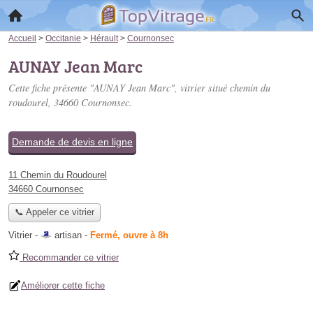
Accueil
>
Occitanie
>
Hérault
>
Cournonsec
AUNAY Jean Marc
Cette fiche présente "AUNAY Jean Marc", vitrier situé
chemin du
roudourel
, 34660 Cournonsec.
Demande de devis en ligne
11 Chemin du Roudourel
34660 Cournonsec
📞 Appeler ce vitrier
Vitrier -
artisan
-
Fermé, ouvre à 8h
Recommander ce vitrier
Améliorer cette fiche