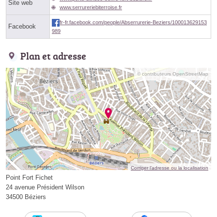
Site web
www.serrureriebiterroise.fr
fr-fr.facebook.com/people/Abserrurerie-Beziers/100013629153
Facebook
989
Plan et adresse
© contributeurs OpenStreetMap
Corriger l’adresse ou la localisation
Point Fort Fichet
24 avenue Président Wilson
34500 Béziers