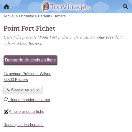
Accueil
>
Occitanie
>
Hérault
>
Béziers
Point Fort Fichet
Cette fiche présente "Point Fort Fichet", vitrier situé
avenue président
wilson
, 34500 Béziers.
Demande de devis en ligne
24 avenue Président Wilson
34500 Béziers
📞 Appeler ce vitrier
Recommander ce vitrier
Améliorer cette fiche
Renseigner les horaires