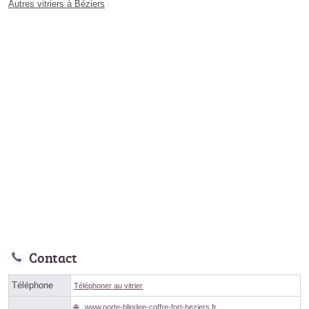
Autres vitriers à Béziers
Contact
Téléphone
Téléphoner au vitrier
www.porte-blindee-coffre-fort-beziers.fr