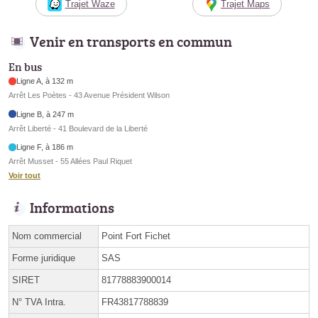
Trajet Waze
Trajet Maps
Venir en transports en commun
En bus
Ligne A, à 132 m
Arrêt Les Poètes - 43 Avenue Président Wilson
Ligne B, à 247 m
Arrêt Liberté - 41 Boulevard de la Liberté
Ligne F, à 186 m
Arrêt Musset - 55 Allées Paul Riquet
Voir tout
Informations
Nom commercial
Point Fort Fichet
Forme juridique
SAS
SIRET
81778883900014
N° TVA Intra.
FR43817788839