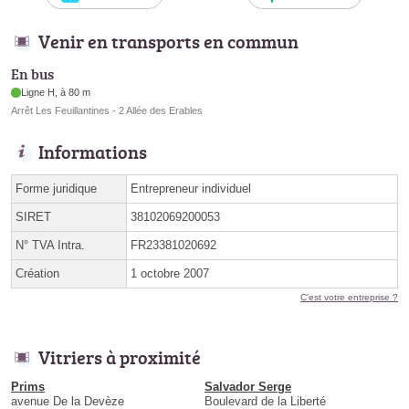
Venir en transports en commun
En bus
Ligne H, à 80 m
Arrêt Les Feuillantines - 2 Allée des Erables
Informations
Forme juridique
Entrepreneur individuel
SIRET
38102069200053
N° TVA Intra.
FR23381020692
Création
1 octobre 2007
C'est votre entreprise ?
Vitriers à proximité
Prims
Salvador Serge
avenue De la Devèze
Boulevard de la Liberté