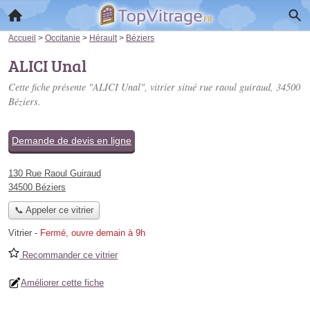
Accueil
>
Occitanie
>
Hérault
>
Béziers
ALICI Unal
Cette fiche présente "ALICI Unal", vitrier situé
rue raoul guiraud
, 34500
Béziers.
Demande de devis en ligne
130 Rue Raoul Guiraud
34500 Béziers
📞 Appeler ce vitrier
Vitrier
-
Fermé, ouvre demain à 9h
Recommander ce vitrier
Améliorer cette fiche