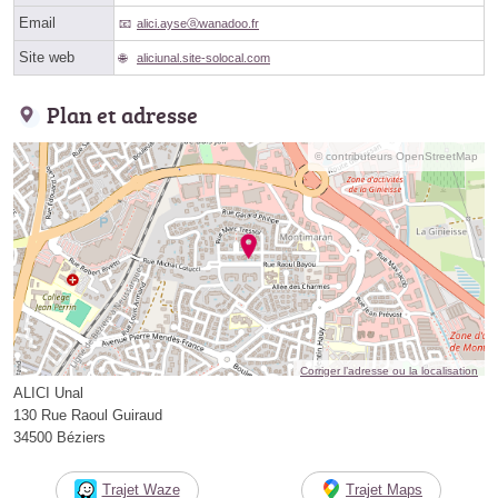
Email
alici.ayseⓐwanadoo.fr
Site web
aliciunal.site-solocal.com
Plan et adresse
© contributeurs OpenStreetMap
Corriger l’adresse ou la localisation
ALICI Unal
130 Rue Raoul Guiraud
34500 Béziers
Trajet Waze
Trajet Maps