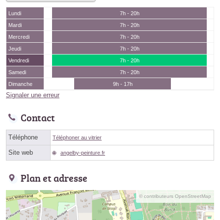
Lundi
7h - 20h
Mardi
7h - 20h
Mercredi
7h - 20h
Jeudi
7h - 20h
Vendredi
7h - 20h
Samedi
7h - 20h
Dimanche
9h - 17h
Signaler une erreur
Contact
Téléphone
Téléphoner au vitrier
Site web
angelby-peinture.fr
Plan et adresse
© contributeurs OpenStreetMap