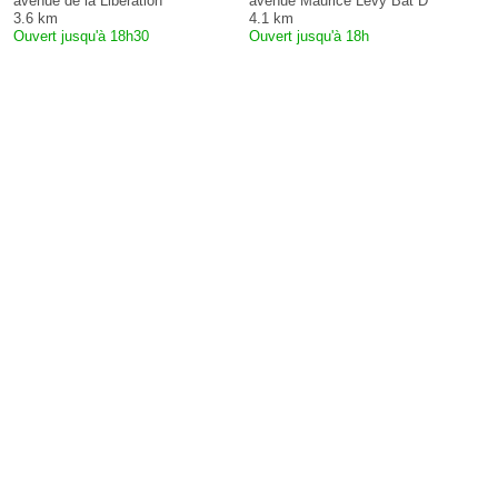
avenue de la Libération
avenue Maurice Lévy Bât D
3.6 km
4.1 km
Ouvert jusqu'à 18h30
Ouvert jusqu'à 18h