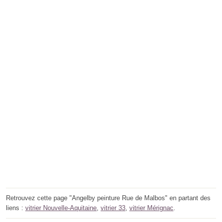
Retrouvez cette page "Angelby peinture Rue de Malbos" en partant des
liens :
vitrier Nouvelle-Aquitaine
,
vitrier 33
,
vitrier Mérignac
.