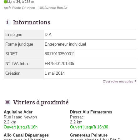
Ligne 34, à 238 m
Arrêt Stade Cruchon - 106 Avenue Bon Air
Informations
Enseigne
D.A
Forme juridique
Entrepreneur individuel
SIRET
80170133500011
N° TVA Intra.
FR75801701335
Création
1 mai 2014
C'est votre entreprise ?
Vitriers à proximité
Aquitaine Ader
Direct Alu Fermetures
Rue Isaac Newton
Pessac
2.2 km
2.2 km
Ouvert jusqu'à 16h
Ouvert jusqu'à 16h30
Allo Canal Dépannages
Grenereau Peinture