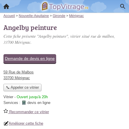
Accueil
>
Nouvelle-Aquitaine
>
Gironde
>
Mérignac
Angelby peinture
Cette fiche présente "Angelby peinture", vitrier situé
rue de malbos
,
33700 Mérignac.
Demande de devis en ligne
59 Rue de Malbos
33700 Mérignac
📞 Appeler ce vitrier
Vitrier
-
Ouvert jusqu'à 20h
Services :
devis en ligne
Recommander ce vitrier
Améliorer cette fiche