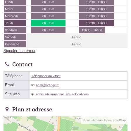
Lundi
8h - 12h
13h30 - 17h30
Mardi
8h - 12h
13h30 - 17h30
Mercredi
8h - 12h
13h30 - 17h30
Jeudi
8h - 12h
13h30 - 17h30
Vendredi
8h - 12h
13h30 - 16h30
Samedi
Fermé
Dimanche
Fermé
Signaler une erreur
Contact
Téléphone
Téléphoner au vitrier
Email
aa.lgⓐorange.fr
Site web
ateliersdelarmagnac.site-solocal.com
Plan et adresse
© contributeurs OpenStreetMap