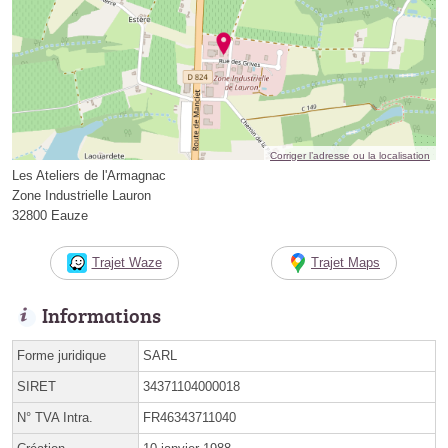
Corriger l’adresse ou la localisation
Les Ateliers de l'Armagnac
Zone Industrielle Lauron
32800 Eauze
Trajet Waze
Trajet Maps
Informations
Forme juridique
SARL
SIRET
34371104000018
N° TVA Intra.
FR46343711040