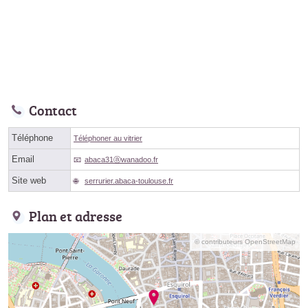
Contact
Téléphone
Téléphoner au vitrier
Email
abaca31ⓐwanadoo.fr
Site web
serrurier.abaca-toulouse.fr
Plan et adresse
© contributeurs OpenStreetMap