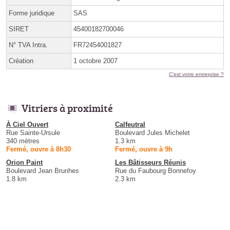
Forme juridique
SAS
SIRET
45400182700046
N° TVA Intra.
FR72454001827
Création
1 octobre 2007
C'est votre entreprise ?
Vitriers à proximité
À Ciel Ouvert
Calfeutral
Rue Sainte-Ursule
Boulevard Jules Michelet
340 mètres
1.3 km
Fermé, ouvre à 8h30
Fermé, ouvre à 9h
Orion Paint
Les Bâtisseurs Réunis
Boulevard Jean Brunhes
Rue du Faubourg Bonnefoy
1.8 km
2.3 km