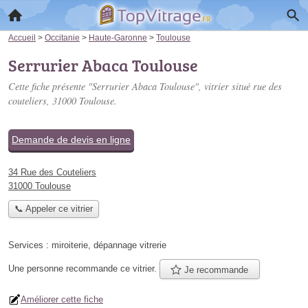
Accueil
>
Occitanie
>
Haute-Garonne
>
Toulouse
Serrurier Abaca Toulouse
Cette fiche présente "Serrurier Abaca Toulouse", vitrier situé
rue des
couteliers
, 31000 Toulouse.
Demande de devis en ligne
34 Rue des Couteliers
31000 Toulouse
📞 Appeler ce vitrier
Services :
miroiterie
,
dépannage vitrerie
Une personne
recommande
ce vitrier.
Je recommande
Améliorer cette fiche