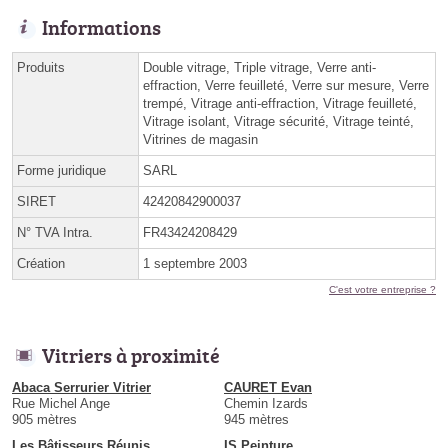
Informations
Produits
Double vitrage, Triple vitrage, Verre anti-
effraction, Verre feuilleté, Verre sur mesure, Verre
trempé, Vitrage anti-effraction, Vitrage feuilleté,
Vitrage isolant, Vitrage sécurité, Vitrage teinté,
Vitrines de magasin
Forme juridique
SARL
SIRET
42420842900037
N° TVA Intra.
FR43424208429
Création
1 septembre 2003
C'est votre entreprise ?
Vitriers à proximité
Abaca Serrurier Vitrier
CAURET Evan
Rue Michel Ange
Chemin Izards
905 mètres
945 mètres
Les Bâtisseurs Réunis
IS Peinture