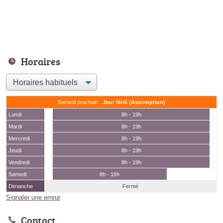
Horaires
Samedi prochain :
Jour férié (Assomption)
Lundi
8h - 19h
Mardi
8h - 19h
Mercredi
8h - 19h
Jeudi
8h - 19h
Vendredi
8h - 19h
Samedi
8h - 16h
Dimanche
Fermé
Signaler une erreur
Contact