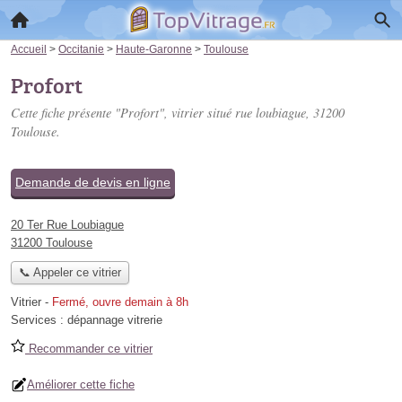
Accueil
>
Occitanie
>
Haute-Garonne
>
Toulouse
Profort
Cette fiche présente "Profort", vitrier situé
rue loubiague
, 31200
Toulouse.
Demande de devis en ligne
20 Ter Rue Loubiague
31200 Toulouse
📞 Appeler ce vitrier
Vitrier
-
Fermé, ouvre demain à 8h
Services :
dépannage vitrerie
Recommander ce vitrier
Améliorer cette fiche