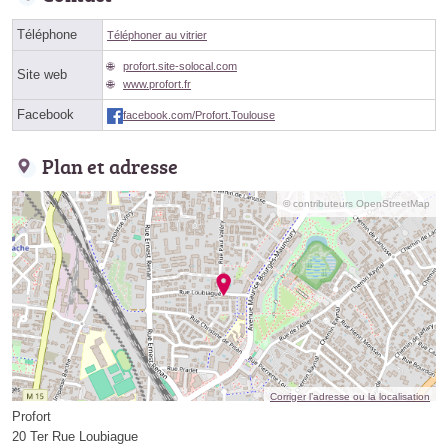
Téléphone
Téléphoner au vitrier
profort.site-solocal.com
Site web
www.profort.fr
Facebook
facebook.com/Profort.Toulouse
Plan et adresse
© contributeurs OpenStreetMap
Corriger l’adresse ou la localisation
Profort
20 Ter Rue Loubiague