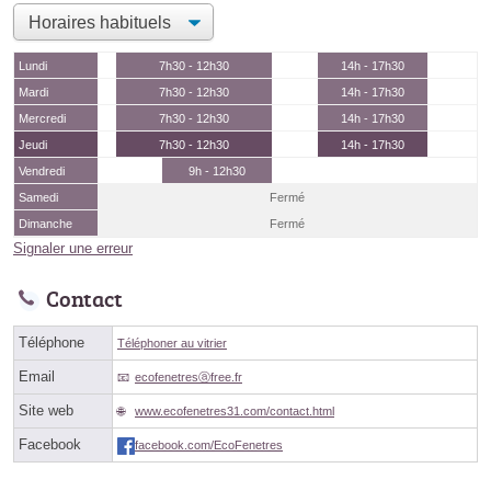
Lundi
7h30 - 12h30
14h - 17h30
Mardi
7h30 - 12h30
14h - 17h30
Mercredi
7h30 - 12h30
14h - 17h30
Jeudi
7h30 - 12h30
14h - 17h30
Vendredi
9h - 12h30
Samedi
Fermé
Dimanche
Fermé
Signaler une erreur
Contact
Téléphone
Téléphoner au vitrier
Email
ecofenetresⓐfree.fr
Site web
www.ecofenetres31.com/contact.html
Facebook
facebook.com/EcoFenetres