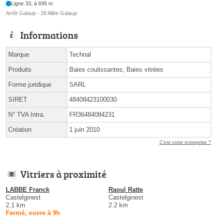
Ligne 33, à 695 m
Arrêt Galaup - 28 Allée Galaup
Informations
Marque
Technal
Produits
Baies coulissantes, Baies vitrées
Forme juridique
SARL
SIRET
48408423100030
N° TVA Intra.
FR36484084231
Création
1 juin 2010
C'est votre entreprise ?
Vitriers à proximité
LABBE Franck
Raoul Ratte
Castelginest
Castelginest
2.1 km
2.2 km
Fermé, ouvre à 9h