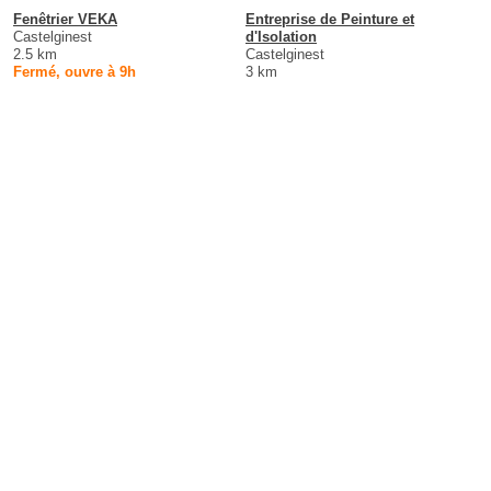
Fenêtrier VEKA
Entreprise de Peinture et
Castelginest
d'Isolation
2.5 km
Castelginest
Fermé, ouvre à 9h
3 km