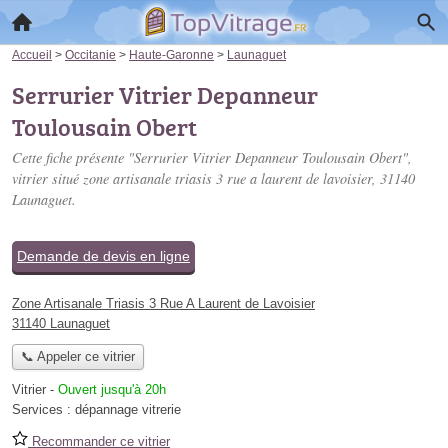
Accueil
>
Occitanie
>
Haute-Garonne
>
Launaguet
Serrurier Vitrier Depanneur
Toulousain Obert
Cette fiche présente "Serrurier Vitrier Depanneur Toulousain Obert",
vitrier situé
zone artisanale triasis 3 rue a laurent de lavoisier
, 31140
Launaguet.
Demande de devis en ligne
Zone Artisanale Triasis 3 Rue A Laurent de Lavoisier
31140 Launaguet
📞 Appeler ce vitrier
Vitrier
-
Ouvert jusqu'à 20h
Services :
dépannage vitrerie
Recommander ce vitrier