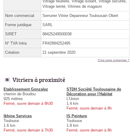
Vitrage feuilleté, Vitrage isolant, Vitrage sécurité,
Vitrage teinté, Vitrines de magasin
Nom commercial
Serrurier Vitrier Depanneur Toulousain Obert
Forme juridique
SARL
SIRET
88425249500038
N° TVA Intra.
FR42884252495
Création
21 septembre 2020
C'est votre entreprise ?
Vitriers à proximité
Etablissement Gonzalez
STDH Société Toulousaine de
chemin de Boudou
Décoration pour l'Habitat
925 mètres
L'Union
Fermé, ouvre demain à 8h30
1.4 km
Fermé, ouvre demain à 8h
Ikhine Services
IS Peinture
Toulouse
Toulouse
1.6 km
1.8 km
Fermé, ouvre demain à 7h30
Fermé, ouvre demain à 8h