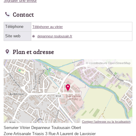
Signaler une erreur
Contact
Téléphone
Téléphoner au vitrier
Site web
depanneur-toulousain.fr
Plan et adresse
© contributeurs OpenStreetMap
Corriger l’adresse ou la localisation
Serrurier Vitrier Depanneur Toulousain Obert
Zone Artisanale Triasis 3 Rue A Laurent de Lavoisier