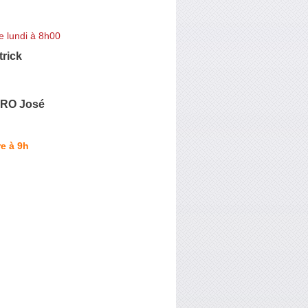
e lundi à 8h00
rick
RO José
e à 9h