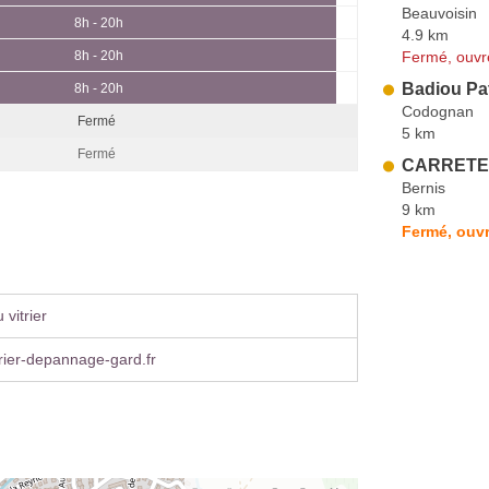
Beauvoisin
8h - 20h
4.9 km
Fermé, ouvr
8h - 20h
Badiou Pat
8h - 20h
Codognan
Fermé
5 km
Fermé
CARRETE
Bernis
9 km
Fermé, ouvr
vitrier
rier-depannage-gard.fr