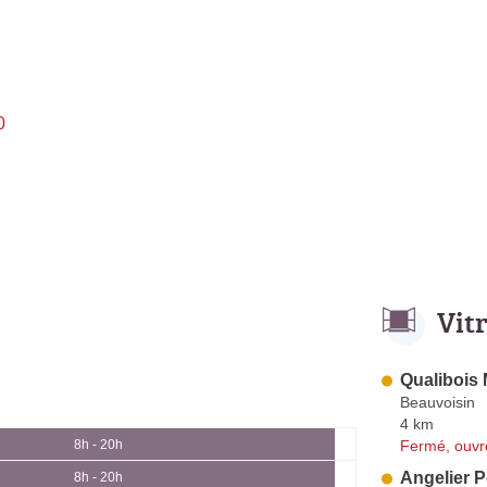
0
Vit
Qualibois 
Beauvoisin
4 km
Fermé, ouvr
8h - 20h
Angelier P
8h - 20h