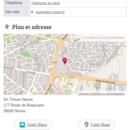
Téléphone
Téléphoner au vitrier
Site web
www.toiture-naveri.fr
Plan et adresse
© contributeurs OpenStreetMap
Corriger l’adresse ou la localisation
Art Toiture Naveri
177 Route de Beaucaire
30000 Nîmes
Trajet Waze
Trajet Maps