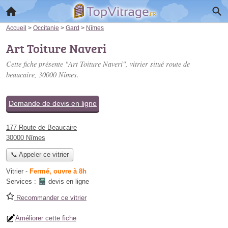
Accueil
>
Occitanie
>
Gard
>
Nîmes
Art Toiture Naveri
Cette fiche présente "Art Toiture Naveri", vitrier situé
route de
beaucaire
, 30000 Nîmes.
Demande de devis en ligne
177 Route de Beaucaire
30000 Nîmes
📞 Appeler ce vitrier
Vitrier
-
Fermé, ouvre à 8h
Services :
devis en ligne
Recommander ce vitrier
Améliorer cette fiche