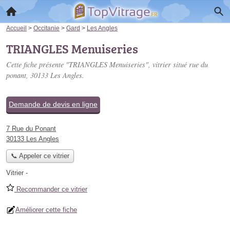
Accueil
>
Occitanie
>
Gard
>
Les Angles
TRIANGLES Menuiseries
Cette fiche présente "TRIANGLES Menuiseries", vitrier situé
rue du
ponant
, 30133 Les Angles.
Demande de devis en ligne
7 Rue du Ponant
30133 Les Angles
📞 Appeler ce vitrier
Vitrier
-
Ouvert jusqu'à 18h
Recommander ce vitrier
Améliorer cette fiche