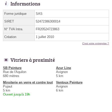
Informations
Forme juridique
SAS
SIRET
52472386300014
N° TVA Intra.
FR20524723863
Création
1 juillet 2010
C'est votre entreprise ?
Vitriers à proximité
SB Peinture
Azur Line
Rue de l'Aquilon
Avignon
680 mètres
5 km
Miroiterie en verre et contre tout
Ventoux Peinture
Pujaut
Avignon
5 km
6 km
Ouvert jusqu'à 19h