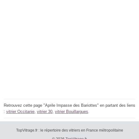
Retrouvez cette page "Aprile Impasse des Bariottes" en partant des liens
:
vitrier Occitanie
,
vitrier 30
,
vitrier Bouillargues
.
TopVitrage.fr : le répertoire des vitriers en France métropolitaine
© 2026
TopVitrage.fr