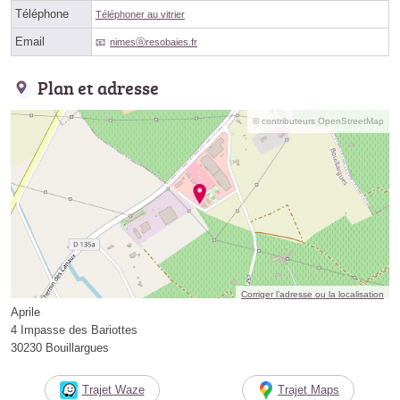
Téléphone
Téléphoner au vitrier
Email
nimesⓐresobaies.fr
Plan et adresse
© contributeurs OpenStreetMap
Corriger l’adresse ou la localisation
Aprile
4 Impasse des Bariottes
30230 Bouillargues
Trajet Waze
Trajet Maps