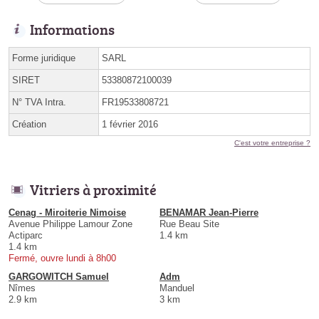
Informations
Forme juridique
SARL
SIRET
53380872100039
N° TVA Intra.
FR19533808721
Création
1 février 2016
C'est votre entreprise ?
Vitriers à proximité
Cenag - Miroiterie Nimoise
BENAMAR Jean-Pierre
Avenue Philippe Lamour Zone
Rue Beau Site
Actiparc
1.4 km
1.4 km
Fermé, ouvre lundi à 8h00
GARGOWITCH Samuel
Adm
Nîmes
Manduel
2.9 km
3 km