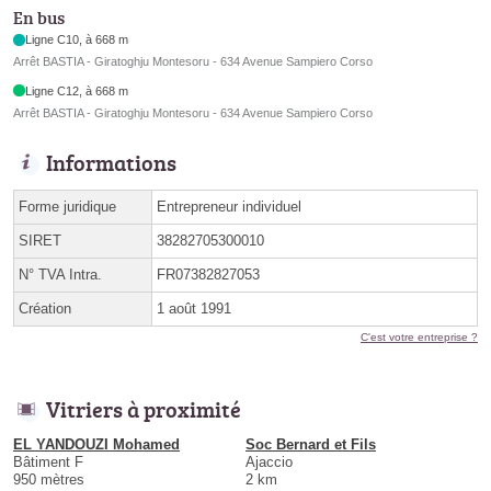
En bus
Ligne C10, à 668 m
Arrêt BASTIA - Giratoghju Montesoru - 634 Avenue Sampiero Corso
Ligne C12, à 668 m
Arrêt BASTIA - Giratoghju Montesoru - 634 Avenue Sampiero Corso
Informations
Forme juridique
Entrepreneur individuel
SIRET
38282705300010
N° TVA Intra.
FR07382827053
Création
1 août 1991
C'est votre entreprise ?
Vitriers à proximité
EL YANDOUZI Mohamed
Soc Bernard et Fils
Bâtiment F
Ajaccio
950 mètres
2 km