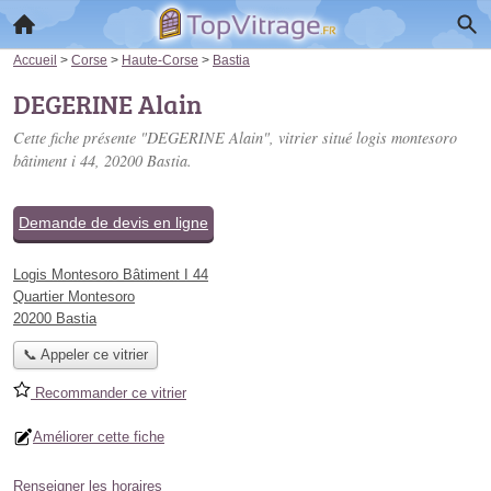
Accueil
>
Corse
>
Haute-Corse
>
Bastia
DEGERINE Alain
Cette fiche présente "DEGERINE Alain", vitrier situé
logis montesoro
bâtiment i 44
, 20200 Bastia.
Demande de devis en ligne
Logis Montesoro Bâtiment I 44
Quartier Montesoro
20200 Bastia
📞 Appeler ce vitrier
Recommander ce vitrier
Améliorer cette fiche
Renseigner les horaires