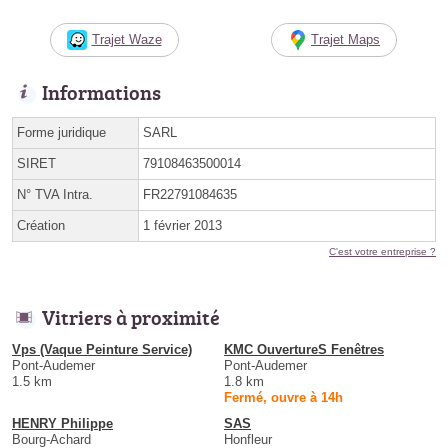
Trajet Waze
Trajet Maps
Informations
Forme juridique
SARL
SIRET
79108463500014
N° TVA Intra.
FR22791084635
Création
1 février 2013
C'est votre entreprise ?
Vitriers à proximité
Vps (Vaque Peinture Service)
KMC OuvertureS Fenêtres
Pont-Audemer
Pont-Audemer
1.5 km
1.8 km
Fermé, ouvre à 14h
HENRY Philippe
SAS
Bourg-Achard
Honfleur