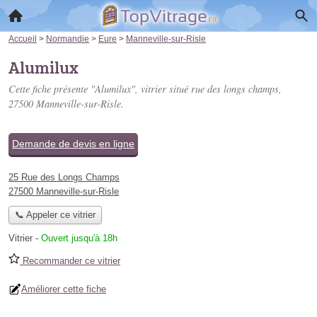
Accueil
>
Normandie
>
Eure
>
Manneville-sur-Risle
Alumilux
Cette fiche présente "Alumilux", vitrier situé
rue des longs champs
,
27500 Manneville-sur-Risle.
Demande de devis en ligne
25 Rue des Longs Champs
27500 Manneville-sur-Risle
📞 Appeler ce vitrier
Vitrier
-
Ouvert jusqu'à 18h
Recommander ce vitrier
Améliorer cette fiche