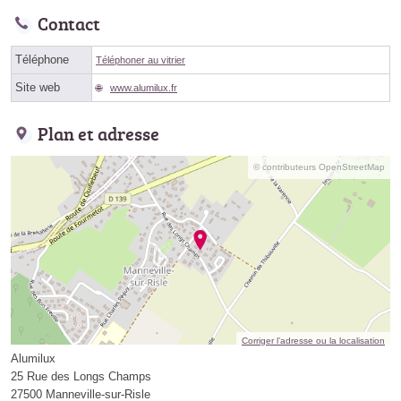
Contact
Téléphone
Téléphoner au vitrier
Site web
www.alumilux.fr
Plan et adresse
© contributeurs OpenStreetMap
Corriger l’adresse ou la localisation
Alumilux
25 Rue des Longs Champs
27500 Manneville-sur-Risle