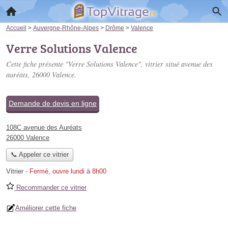
Accueil
>
Auvergne-Rhône-Alpes
>
Drôme
>
Valence
Verre Solutions Valence
Cette fiche présente "Verre Solutions Valence", vitrier situé
avenue des
auréats
, 26000 Valence.
Demande de devis en ligne
108C avenue des Auréats
26000 Valence
📞 Appeler ce vitrier
Vitrier
-
Fermé, ouvre lundi à 8h00
Recommander ce vitrier
Améliorer cette fiche