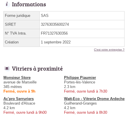
Informations
Forme juridique
SAS
SIRET
32763035600274
N° TVA Intra.
FR71327630356
Création
1 septembre 2022
C'est votre entreprise ?
Vitriers à proximité
Monsieur Store
Philippe Piaumier
avenue de Marseille
Portes-lès-Valence
345 mètres
2.3 km
Fermé, ouvre à 9h
Fermé, ouvre lundi à 7h30
Ac'pro Serruriers
Watt-Eco - Vitrerie Drome Ardeche
Boulevard d'Alsace
Guilherand-Granges
4.2 km
4.2 km
Fermé, ouvre lundi à 9h00
Fermé, ouvre lundi à 8h30