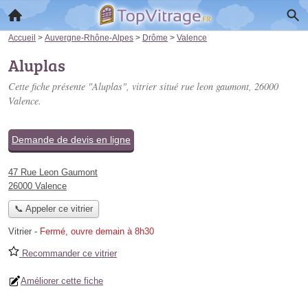
Accueil
>
Auvergne-Rhône-Alpes
>
Drôme
>
Valence
Aluplas
Cette fiche présente "Aluplas", vitrier situé
rue leon gaumont
, 26000
Valence.
Demande de devis en ligne
47 Rue Leon Gaumont
26000 Valence
📞 Appeler ce vitrier
Vitrier
-
Fermé, ouvre demain à 8h30
Recommander ce vitrier
Améliorer cette fiche