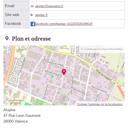
Email
aluplasⓐwanadoo.fr
Site web
aluplas.fr
Facebook
facebook.com/Aluplas-101182928289628
Plan et adresse
© contributeurs OpenStreetMap
Corriger l’adresse ou la localisation
Aluplas
47 Rue Leon Gaumont
26000 Valence