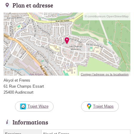
Plan et adresse
© contributeurs OpenStreetMap
Corriger l’adresse ou la localisation
Akyol et Freres
61 Rue Champs Essart
25400 Audincourt
Trajet Waze
Trajet Maps
Informations