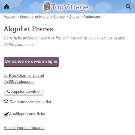
Accueil
>
Bourgogne-Franche-Comté
>
Doubs
>
Audincourt
Akyol et Freres
Cette fiche présente "Akyol et Freres", vitrier situé
rue champs essart
,
25400 Audincourt.
Demande de devis en ligne
61 Rue Champs Essart
25400 Audincourt
📞 Appeler ce vitrier
Recommander ce vitrier
Améliorer cette fiche
Renseigner les horaires