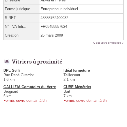
Enseigne
Akyol et Freres
Forme juridique
Entrepreneur individuel
SIRET
48885762400032
N° TVA Intra.
FR08488857624
Création
26 mars 2009
C'est votre entreprise ?
Vitriers à proximité
DPL Selli
Idéal fermeture
Rue René Girardot
Taillecourt
1.6 km
2.1 km
GALLIZIA Comptoirs du Verre
CUBE Ménétrier
Brognard
Bart
5 km
7 km
Fermé, ouvre demain à 8h
Fermé, ouvre demain à 8h