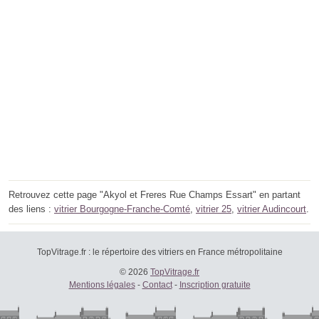
Retrouvez cette page "Akyol et Freres Rue Champs Essart" en partant
des liens :
vitrier Bourgogne-Franche-Comté
,
vitrier 25
,
vitrier Audincourt
.
TopVitrage.fr : le répertoire des vitriers en France métropolitaine
© 2026
TopVitrage.fr
Mentions légales
-
Contact
-
Inscription gratuite