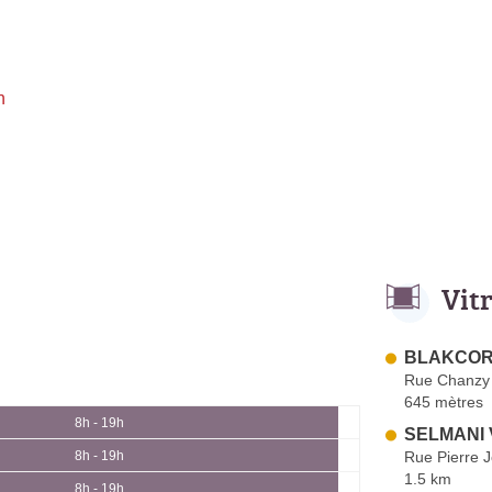
h
Vit
BLAKCORI
Rue Chanzy
645 mètres
8h - 19h
SELMANI V
Rue Pierre 
8h - 19h
1.5 km
8h - 19h