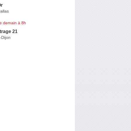
Or
allas
e demain à 8h
trage 21
-Dijon