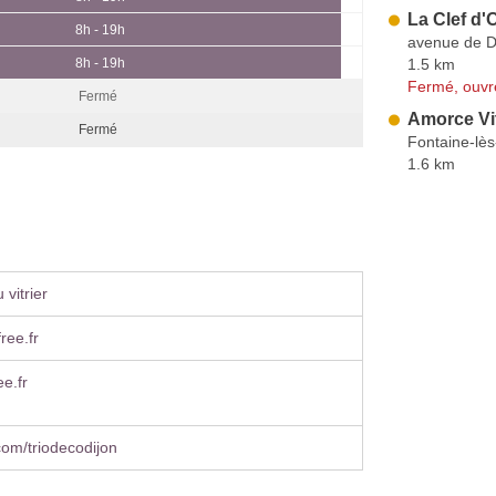
La Clef d'
8h - 19h
avenue de D
1.5 km
8h - 19h
Fermé, ouvr
Fermé
Amorce Vi
Fermé
Fontaine-lès
1.6 km
vitrier
ree.fr
ee.fr
om/triodecodijon