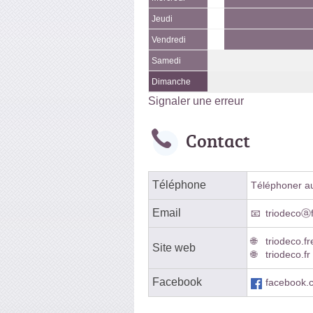
Jeudi
Vendredi
Samedi
Dimanche
Signaler une erreur
Contact
Téléphone
Téléphoner au 
Email
triodecoⓐf
triodeco.fr
Site web
triodeco.fr
Facebook
facebook.c