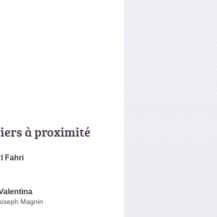
riers à proximité
 Fahri
alentina
Joseph Magnin