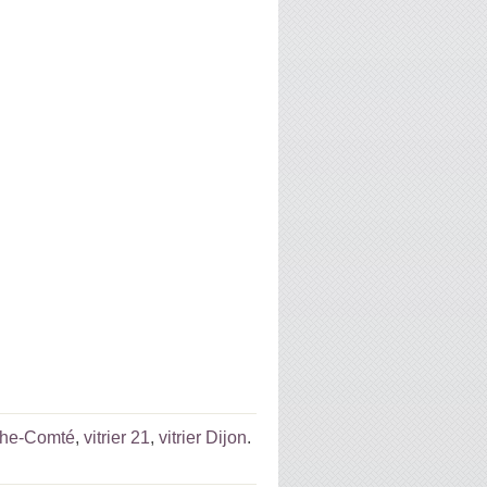
che-Comté
,
vitrier 21
,
vitrier Dijon
.