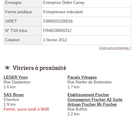
Enseigne
Entreprise Didier Carrey
Forme juridique
Entrepreneur individuel
SIRET
53895031200016
N° TVA Intra.
FR46538950312
Création
1 février 2012
C'est votre entreprise ?
Vitriers à proximité
LEGER Yvon
Pacalu Vitrages
Rue Daubenton
Rue Ranfer de Bretenière
1.6 km
1.7 km
SAS Royer
Etablissement Fischer
Chenôve
Compagnon Fischer A2 Suite
1.9 km
Artisan Fischer Mr Fischer
Fermé, ouvre lundi à 8h00
Rue Buffon
2.2 km