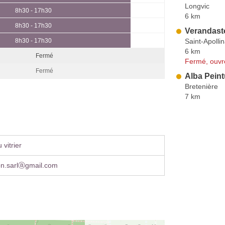
Longvic
8h30 - 17h30
6 km
8h30 - 17h30
Verandast
Saint-Apollin
8h30 - 17h30
6 km
Fermé
Fermé, ouvr
Fermé
Alba Pein
Bretenière
7 km
vitrier
on.sarlⓐgmail.com