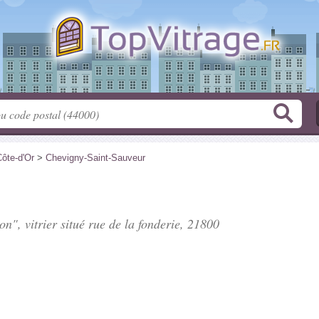
ôte-d'Or
>
Chevigny-Saint-Sauveur
on", vitrier situé
rue de la fonderie
, 21800