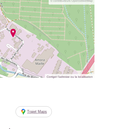
© contributeurs OpenStreetMap
Corriger l’adresse ou la localisation
Trajet Maps