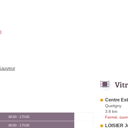
0
-Sauveur
Vit
Centre Est
Quetigny
3.8 km
Fermé, ouvr
8h30 - 17h30
LOISIER J
8h30 - 17h30