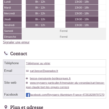
Lundi
8h - 12h
13h30 - 18h
Mardi
8h - 12h
13h30 - 18h
Mercredi
8h - 12h
13h30 - 18h
Jeudi
8h - 12h
13h30 - 18h
Vendredi
8h - 12h
13h30 - 18h
Samedi
Fermé
Dimanche
Fermé
Signaler une erreur
Contact
Téléphone
Téléphoner au vitrier
Email
sarl.besseⓐwanadoo.fr
besse-menuiserie-bortlesorgues.fr
Site web
www.reynaers-particulier.fr/menuisier-alu-verandas/sarl-besse-
jean-claude-bort-les-orgues-correze
Facebook
facebook.com/Reynaers-Aluminium-France-472618299797270
Plan et adresse