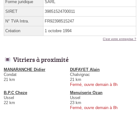
Forme juridique
SARL
SIRET
39851524700011
N° TVA Intra.
FR92398515247
Création
1 octobre 1994
C'est votre entreprise ?
Vitriers à proximité
MANARANCHE Didier
DUFAYET Alain
Condat
Chalvignac
21 km
21 km
Fermé, ouvre demain à 8h
B.P.C Cheze
Menuiserie Ozan
Ussel
Ussel
22 km
23 km
Fermé, ouvre demain à 8h