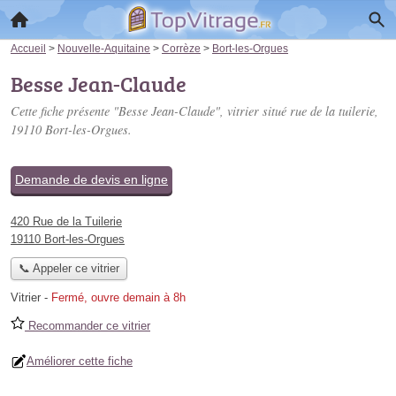
Accueil
>
Nouvelle-Aquitaine
>
Corrèze
>
Bort-les-Orgues
Besse Jean-Claude
Cette fiche présente "Besse Jean-Claude", vitrier situé
rue de la tuilerie
,
19110 Bort-les-Orgues.
Demande de devis en ligne
420 Rue de la Tuilerie
19110 Bort-les-Orgues
📞 Appeler ce vitrier
Vitrier
-
Fermé, ouvre demain à 8h
Recommander ce vitrier
Améliorer cette fiche