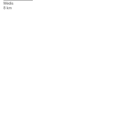
Médis
8 km