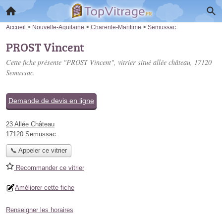
Accueil
>
Nouvelle-Aquitaine
>
Charente-Maritime
>
Semussac
PROST Vincent
Cette fiche présente "PROST Vincent", vitrier situé
allée château
, 17120
Semussac.
Demande de devis en ligne
23 Allée Château
17120 Semussac
📞 Appeler ce vitrier
Recommander ce vitrier
Améliorer cette fiche
Renseigner les horaires