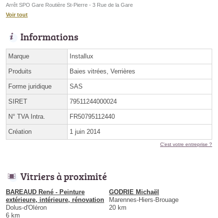
Arrêt SPO Gare Routière St-Pierre - 3 Rue de la Gare
Voir tout
Informations
Marque
Installux
Produits
Baies vitrées, Verrières
Forme juridique
SAS
SIRET
79511244000024
N° TVA Intra.
FR50795112440
Création
1 juin 2014
C'est votre entreprise ?
Vitriers à proximité
BAREAUD René - Peinture
GODRIE Michaël
extérieure, intérieure, rénovation
Marennes-Hiers-Brouage
Dolus-d'Oléron
20 km
6 km