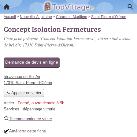
Accueil
>
Nouvelle-Aquitaine
>
Charente-Maritime
>
Saint-Pierre-d'Oléron
Concept Isolation Fermetures
Cette fiche présente "Concept Isolation Fermetures", vitrier situé
avenue
de bel air
, 17310 Saint-Pierre-d'Oléron.
Demande de devis en ligne
55 avenue de Bel Air
17310 Saint-Pierre-d'Oléron
📞 Appeler ce vitrier
Vitrier
-
Fermé, ouvre demain à 9h
Services :
dépannage vitrerie
Recommander ce vitrier
Améliorer cette fiche