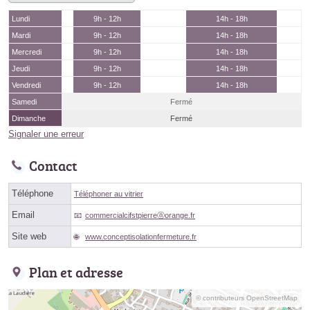
Lundi
9h - 12h
14h - 18h
Mardi
9h - 12h
14h - 18h
Mercredi
9h - 12h
14h - 18h
Jeudi
9h - 12h
14h - 18h
Vendredi
9h - 12h
14h - 18h
Samedi
Fermé
Dimanche
Fermé
Signaler une erreur
Contact
Téléphone
Téléphoner au vitrier
Email
commercialcifstpierreⓐorange.fr
Site web
www.conceptisolationfermeture.fr
Plan et adresse
© contributeurs OpenStreetMap