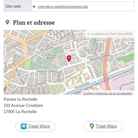
Site web
cote-deco-sandrine.business.site
Plan et adresse
© contributeurs OpenStreetMap
Corriger l’adresse ou la localisation
Peintre la Rochelle
103 Avenue Cimetière
17000 La Rochelle
Trajet Waze
Trajet Maps