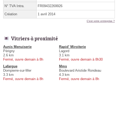
N° TVA Intra.
FR09432269926
Création
1 avril 2014
C'est votre entreprise ?
Vitriers à proximité
Aunis Menuiserie
Rapid' Miroiterie
Périgny
Lagord
2.6 km
3.1 km
Fermé, ouvre demain à 8h
Fermé, ouvre demain à 8h30
Lafargue
Mms
Dompierre-sur-Mer
Boulevard Aristide Rondeau
3.3 km
4.3 km
Fermé, ouvre demain à 8h
Fermé, ouvre demain à 8h