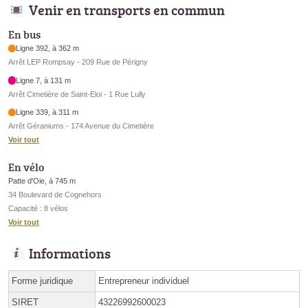
Venir en transports en commun
En bus
Ligne 392, à 362 m
Arrêt LEP Rompsay - 209 Rue de Périgny
Ligne 7, à 131 m
Arrêt Cimetière de Saint-Eloi - 1 Rue Lully
Ligne 339, à 311 m
Arrêt Géraniums - 174 Avenue du Cimetière
Voir tout
En vélo
Patte d'Oie, à 745 m
34 Boulevard de Cognehors
Capacité : 8 vélos
Voir tout
Informations
Forme juridique
Entrepreneur individuel
SIRET
43226992600023