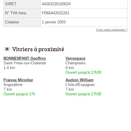
SIRET
44263226100024
N° TVA Intra.
FR66442632261
Création
1 janvier 2003
C'est votre entreprise ?
Vitriers à proximité
BONNENFANT Geoffroy
Verrespace
Saint-Yrieix-sur-Charente
Champniers
1.4 km
6 km
Ouvert jusqu'à 17h30
Fraisse Miroitier
Audoin William
Angoulême
L'Isle-d'Espagnac
7 km
7 km
Ouvert jusqu'à 17h
Ouvert jusqu'à 17h30