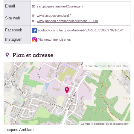
Email
sarl.jacques.amblardⓐorange.fr
www.jacques-amblard.fr
Site web
www.janneau.com/menuiserie/fleac-16730
Facebook
facebook.com/Jacques-Amblard-SARL-103196097821614/
Instagram
@janneau_menuiseries
Plan et adresse
© contributeurs OpenStreetMap
Corriger l’adresse ou la localisation
Jacques Amblard