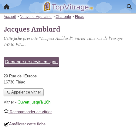
Accueil
>
Nouvelle-Aquitaine
>
Charente
>
Fléac
Jacques Amblard
Cette fiche présente "Jacques Amblard", vitrier situé
rue de l'europe
,
16730 Fléac.
Demande de devis en ligne
29 Rue de l'Europe
16730 Fléac
📞 Appeler ce vitrier
Vitrier
-
Ouvert jusqu'à 18h
Recommander ce vitrier
Améliorer cette fiche