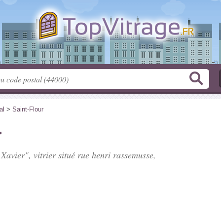
al
>
Saint-Flour
r
avier", vitrier situé
rue henri rassemusse
,