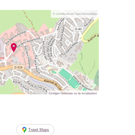
© contributeurs OpenStreetMap
Corriger l’adresse ou la localisation
Trajet Maps