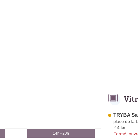
Vit
TRYBA Sai
place de la 
2.4 km
Fermé, ouvr
14h - 20h