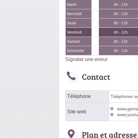
Mardi
8h - 12h
Mercredi
8h - 12h
Jeudi
8h - 12h
Vendredi
8h - 12h
Samedi
8h - 12h
Dimanche
8h - 12h
Signaler une erreur
Contact
Téléphone
Téléphoner au 
www.gemari
Site web
www.yout
Plan et adresse