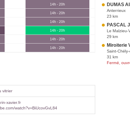
DUMAS Al
14h - 20h
Anterrieux
14h - 20h
23 km
14h - 20h
PASCAL J
Le Malzieu-V
14h - 20h
29 km
14h - 20h
Miroiterie
14h - 20h
Saint-Chély
31 km
Fermé, ouvr
vitrier
n-xavier.fr
ube.com/watch?v=BiUcovGvL84