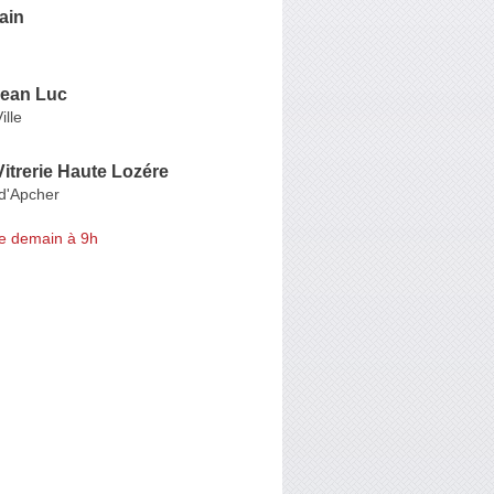
ain
ean Luc
ille
 Vitrerie Haute Lozére
-d'Apcher
e demain à 9h