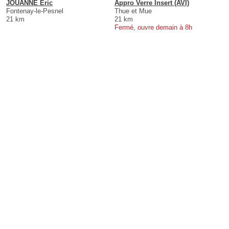
JOUANNE Eric
Appro Verre Insert (AVI)
Fontenay-le-Pesnel
Thue et Mue
21 km
21 km
Fermé, ouvre demain à 8h