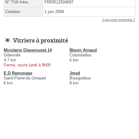
N° TVA Intra.
FR83512504697
Création
1 juin 2009
C'est votre entreprise ?
Vitriers à proximité
Miroiterie Glaverouest 14
Blevin Arnaud
Giberville
Colombelles
4.7 km
6 km
Fermé, ouvre lundi à 8h00
E.D Ramonage
Jmed
Saint-Pierre-du-Jonquet
Bourguébus
6 km
8 km