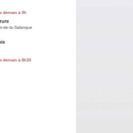
e demain à 9h
rure
nt-de-la-Salanque
ois
e demain à 8h30