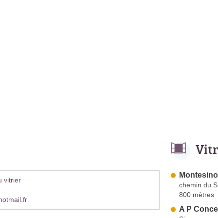
Vit
Montesino
vitrier
chemin du S
800 mètres
otmail.fr
A P Conce