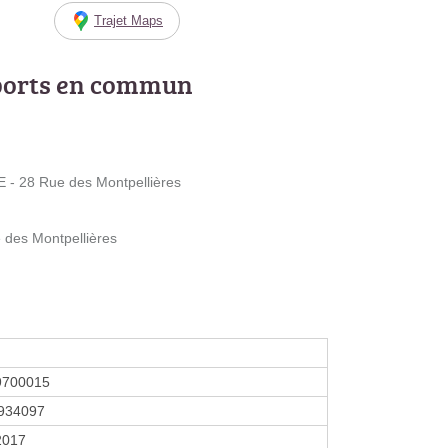
Trajet Maps
ports en commun
- 28 Rue des Montpellières
 des Montpellières
9700015
934097
 2017