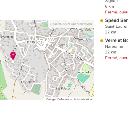
Sigean
6 km
Fermé, ouvr
Speed Ser
© contributeurs OpenStreetMap
Saint-Laure
22 km
Verre et B
Narbonne
22 km
Fermé, ouvr
Corriger l’adresse ou la localisation