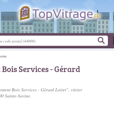
avine
Bois Services - Gérard
ment Bois Services - Gérard Loiret", vitrier
00 Sainte-Savine.