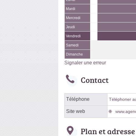
Mardi
Mercredi
Jeudi
Vendredi
Samedi
Dimanche
Signaler une erreur
Contact
Téléphone
Téléphoner au 
Site web
www.agenc
Plan et adresse