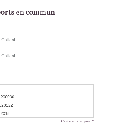
ports en commun
Gallieni
Gallieni
2200030
828122
 2015
C'est votre entreprise ?