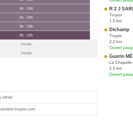
R 2 J SAR
9h - 19h
Troyes
9h - 19h
1.5 km
9h - 19h
Dichamp
Troyes
9h - 19h
2.2 km
Fermé
Ouvert jusqu
Fermé
Guerin M
La Chapelle
2.5 km
Ouvert jusqu
vitrier
ement-troyes.com