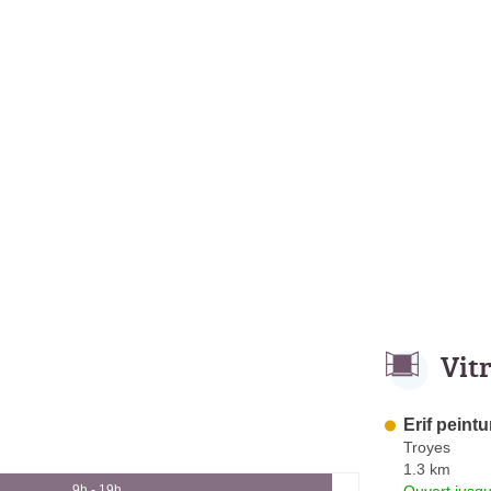
Vit
Erif peintu
Troyes
1.3 km
Ouvert jusqu
9h - 19h