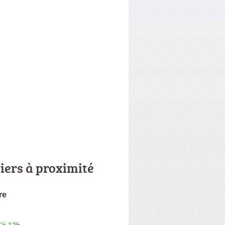
riers à proximité
re
'à 12h