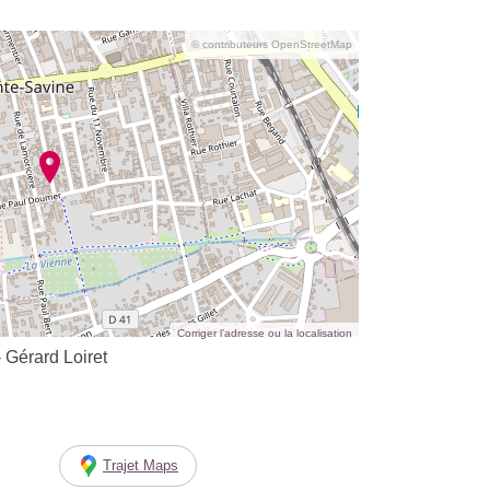
© contributeurs OpenStreetMap
Corriger l’adresse ou la localisation
Gérard Loiret
Trajet Maps