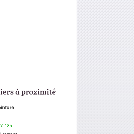
riers à proximité
einture
'à 18h