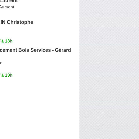
Laurent
-Aumont
N Christophe
'à 18h
ement Bois Services - Gérard
ne
'à 19h