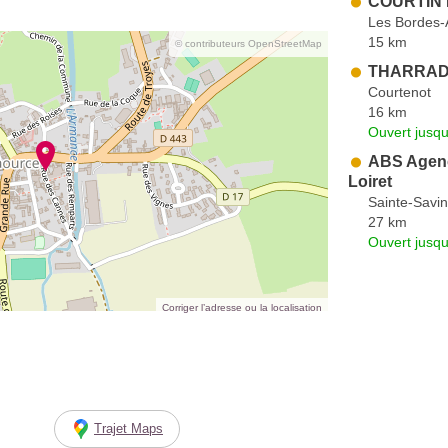
COURTIN 
Les Bordes
15 km
© contributeurs OpenStreetMap
THARRADI
Courtenot
16 km
Ouvert jusqu
ABS Agenc
Loiret
Sainte-Savi
27 km
Ouvert jusqu
Corriger l’adresse ou la localisation
Trajet Maps